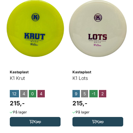
Kastaplast
Kastaplast
K1 Krut
K1 Lots
12
4
0
4
9
5
-1
2
215,-
215,-
På lager
På lager
Kjøp
Kjøp