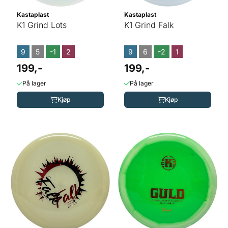
Kastaplast
Kastaplast
K1 Grind Lots
K1 Grind Falk
9
5
-1
2
9
6
-2
1
199,-
199,-
På lager
På lager
Kjøp
Kjøp