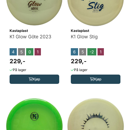
Kastaplast
Kastaplast
K1 Glow Göte 2023
K1 Glow Stig
4
5
0
1
6
5
-2
1
229,-
229,-
På lager
På lager
Kjøp
Kjøp