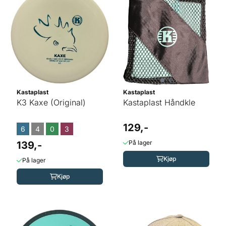
Kastaplast
Kastaplast
K3 Kaxe (Original)
Kastaplast Håndkle
129,-
6
4
0
3
På lager
139,-
Kjøp
På lager
Kjøp