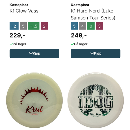
Kastaplast
Kastaplast
K1 Glow Vass
K1 Hard Nord (Luke
Samson Tour Series)
12
5
-1,5
2
5
4
0
3
229,-
249,-
På lager
På lager
Kjøp
Kjøp