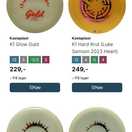
Kastaplast
Kastaplast
K1 Glow Guld
K1 Hard Krut (Luke
Samson 2023 Heart)
13
5
-0,5
3
12
4
0
4
229,-
249,-
På lager
På lager
Kjøp
Kjøp