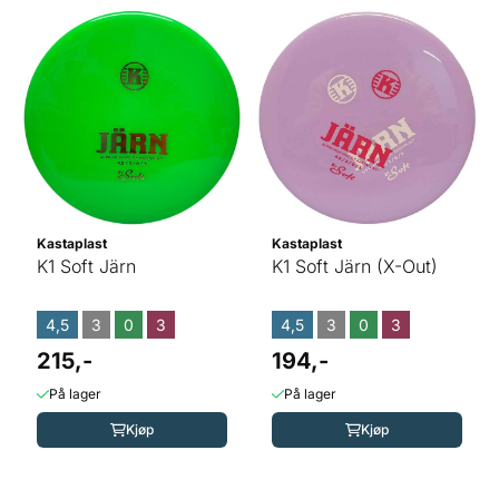
Kastaplast
Kastaplast
K1 Soft Järn
K1 Soft Järn (X-Out)
4,5
3
0
3
4,5
3
0
3
215,-
194,-
På lager
På lager
Kjøp
Kjøp