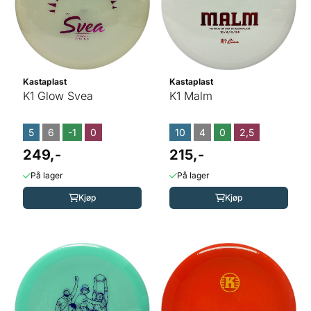
Kastaplast
Kastaplast
K1 Glow Svea
K1 Malm
5
6
-1
0
10
4
0
2,5
249,-
215,-
På lager
På lager
Kjøp
Kjøp