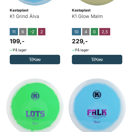
Kastaplast
Kastaplast
K1 Grind Älva
K1 Glow Malm
11
6
-2
2
10
4
0
2,5
199,-
229,-
På lager
På lager
Kjøp
Kjøp