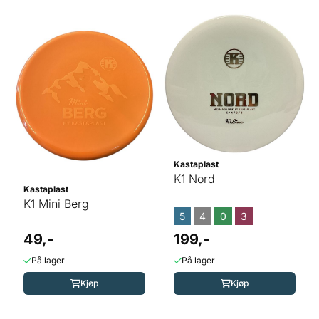
Kastaplast
K1 Nord
Kastaplast
K1 Mini Berg
5
4
0
3
49,-
199,-
På lager
På lager
Kjøp
Kjøp