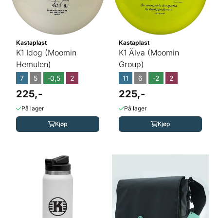
Kastaplast
Kastaplast
K1 Idog (Moomin
K1 Älva (Moomin
Hemulen)
Group)
7
5
-0,5
2
11
6
-2
2
225,-
225,-
På lager
På lager
Kjøp
Kjøp