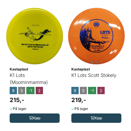
Kastaplast
Kastaplast
K1 Lots
K1 Lots Scott Stokely
(Moominmamma)
9
5
-1
2
9
5
-1
2
215,-
219,-
På lager
På lager
Kjøp
Kjøp