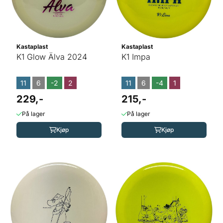
Kastaplast
Kastaplast
K1 Glow Älva 2024
K1 Impa
11
6
-2
2
11
6
-4
1
229,-
215,-
På lager
På lager
Kjøp
Kjøp