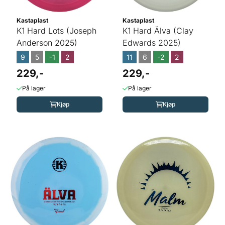
Kastaplast
Kastaplast
K1 Hard Lots (Joseph
K1 Hard Älva (Clay
Anderson 2025)
Edwards 2025)
9
5
-1
2
11
6
-2
2
229,-
229,-
På lager
På lager
Kjøp
Kjøp