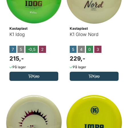
Kastaplast
Kastaplast
K1 Idog
K1 Glow Nord
7
5
-0,5
2
5
4
0
3
215,-
229,-
På lager
På lager
Kjøp
Kjøp