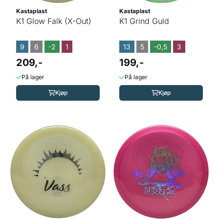
Kastaplast
Kastaplast
K1 Glow Falk (X-Out)
K1 Grind Guld
9
6
-2
1
13
5
-0,5
3
209,-
199,-
På lager
På lager
Kjøp
Kjøp