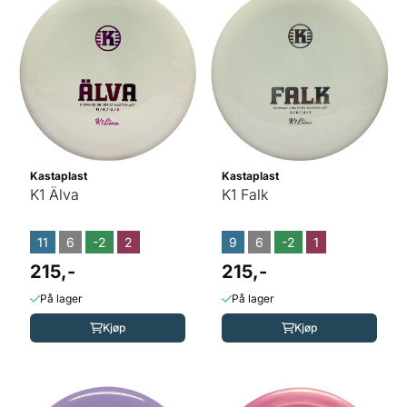
Kastaplast
Kastaplast
K1 Älva
K1 Falk
11
6
-2
2
9
6
-2
1
215,-
215,-
På lager
På lager
Kjøp
Kjøp