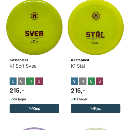
Kastaplast
Kastaplast
K1 Soft Svea
K1 Stål
5
6
-1
0
9
4
0
3
215,-
215,-
På lager
På lager
Kjøp
Kjøp