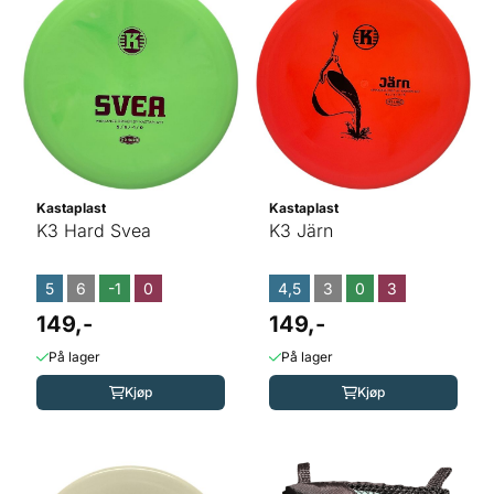
Kastaplast
Kastaplast
K3 Hard Svea
K3 Järn
5
6
-1
0
4,5
3
0
3
149,-
149,-
På lager
På lager
Kjøp
Kjøp