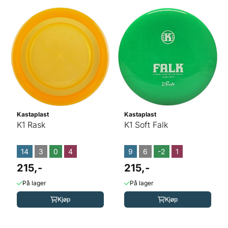
Kastaplast
Kastaplast
K1 Rask
K1 Soft Falk
14
3
0
4
9
6
-2
1
215,-
215,-
På lager
På lager
Kjøp
Kjøp