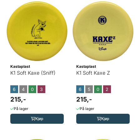
Kastaplast
Kastaplast
K1 Soft Kaxe (Sniff)
K1 Soft Kaxe Z
6
4
0
3
6
5
0
2
215,-
215,-
På lager
På lager
Kjøp
Kjøp