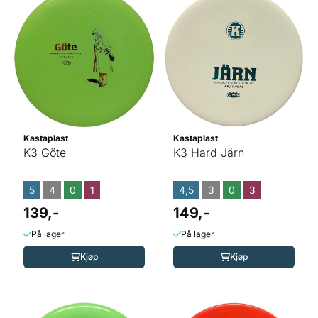
Kastaplast
Kastaplast
K3 Göte
K3 Hard Järn
5
4
0
1
4,5
3
0
3
139,-
149,-
På lager
På lager
Kjøp
Kjøp