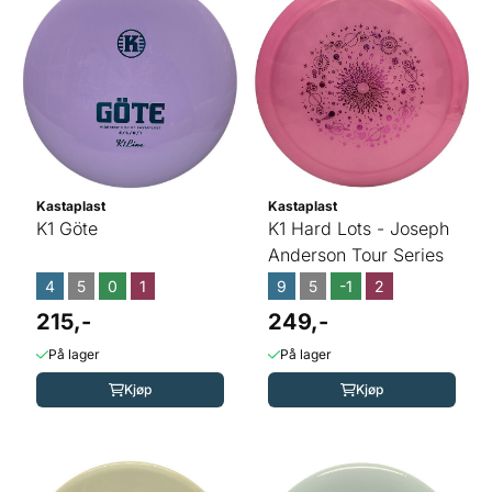
Kastaplast
Kastaplast
K1 Göte
K1 Hard Lots - Joseph
Anderson Tour Series
4
5
0
1
9
5
-1
2
215,-
249,-
På lager
På lager
Kjøp
Kjøp