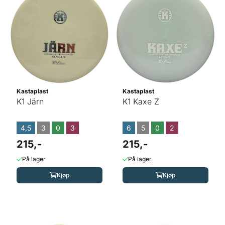
Kastaplast
Kastaplast
K1 Järn
K1 Kaxe Z
4,5
3
0
3
6
5
0
2
215,-
215,-
På lager
På lager
Kjøp
Kjøp