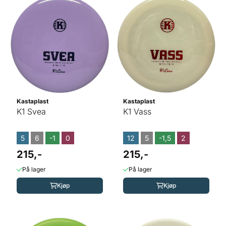
Kastaplast
Kastaplast
K1 Svea
K1 Vass
5
6
-1
0
12
5
-1,5
2
215,-
215,-
På lager
På lager
Kjøp
Kjøp