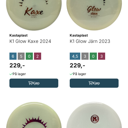
Kastaplast
Kastaplast
K1 Glow Kaxe 2024
K1 Glow Järn 2023
6
5
0
2
4,5
3
0
3
229,-
229,-
På lager
På lager
Kjøp
Kjøp