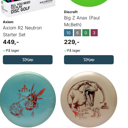
Discraft
Big Z Anax (Paul
Axiom
McBeth)
Axiom R2 Neutron
10
6
0
3
Starter Set
449,-
229,-
På lager
På lager
Kjøp
Kjøp