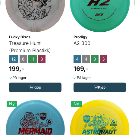
Lucky Discs
Prodigy
Treasure Hunt
A2 300
(Premium Plastikk)
12
6
-1
3
4
4
0
3
199,-
169,-
På lager
På lager
Kjøp
Kjøp
Ny
Ny