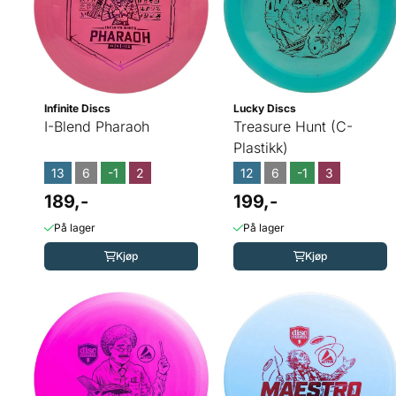
Infinite Discs
Lucky Discs
I-Blend Pharaoh
Treasure Hunt (C-
Plastikk)
13
6
-1
2
12
6
-1
3
189,-
199,-
På lager
På lager
Kjøp
Kjøp