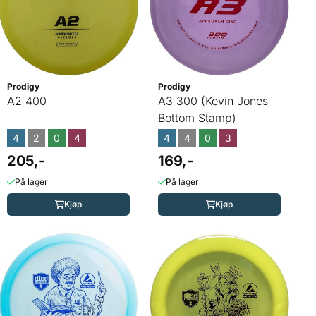
Prodigy
Prodigy
A2 400
A3 300 (Kevin Jones
Bottom Stamp)
4
2
0
4
4
4
0
3
205,-
169,-
På lager
På lager
Kjøp
Kjøp