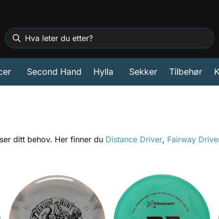
cer
Second Hand
Hylla
Sekker
Tilbehør
K
ser ditt behov. Her finner du
Distance Driver
,
Fairway Drive