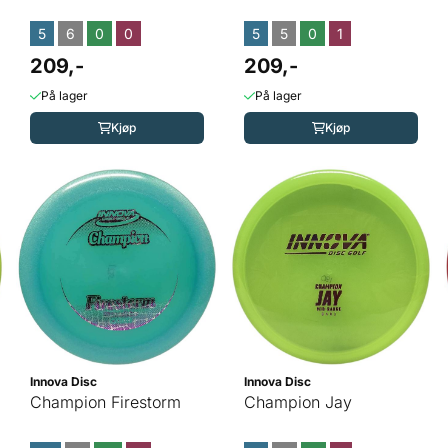
5
6
0
0
5
5
0
1
209,-
209,-
På lager
På lager
Kjøp
Kjøp
Innova Disc
Innova Disc
Champion Firestorm
Champion Jay