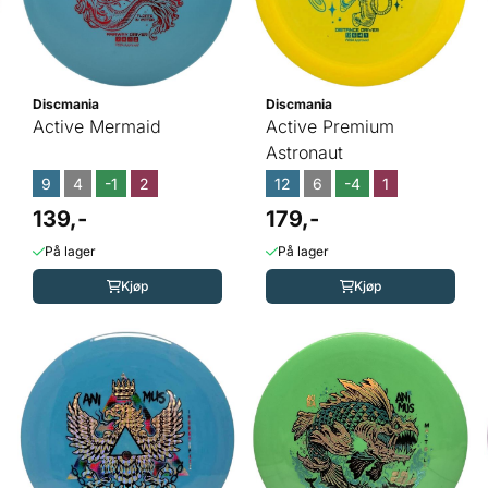
Discmania
Discmania
Active Mermaid
Active Premium
Astronaut
9
4
-1
2
12
6
-4
1
139,-
179,-
På lager
På lager
Kjøp
Kjøp