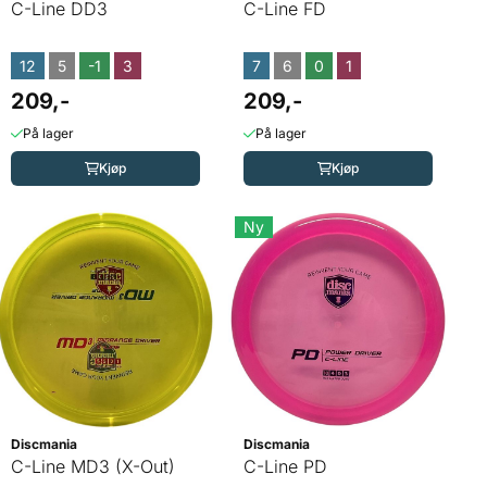
C-Line DD3
C-Line FD
12
5
-1
3
7
6
0
1
209,-
209,-
På lager
På lager
Kjøp
Kjøp
Ny
Discmania
Discmania
C-Line MD3 (X-Out)
C-Line PD