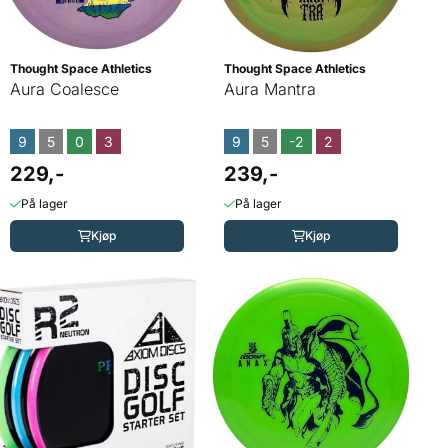
Thought Space Athletics
Thought Space Athletics
Aura Coalesce
Aura Mantra
9
5
0
3
9
5
-2
2
229,-
239,-
På lager
På lager
Kjøp
Kjøp