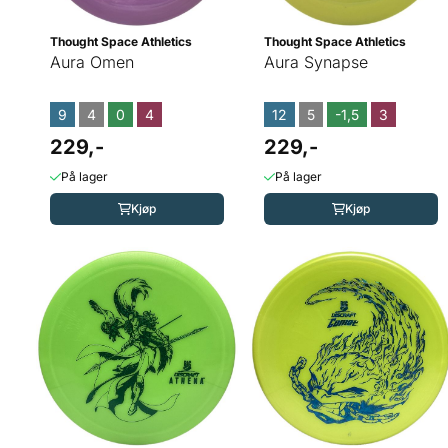
Thought Space Athletics
Thought Space Athletics
Aura Omen
Aura Synapse
9
4
0
4
12
5
-1,5
3
229,-
229,-
På lager
På lager
Kjøp
Kjøp