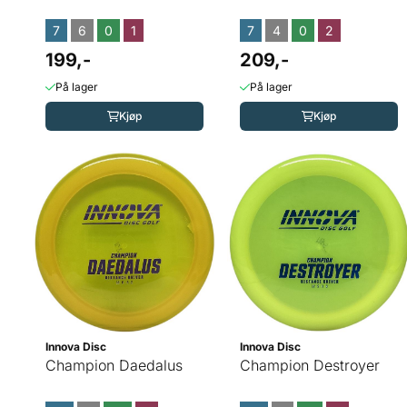
7
6
0
1
7
4
0
2
199,-
209,-
På lager
På lager
Kjøp
Kjøp
Innova Disc
Innova Disc
Champion Daedalus
Champion Destroyer