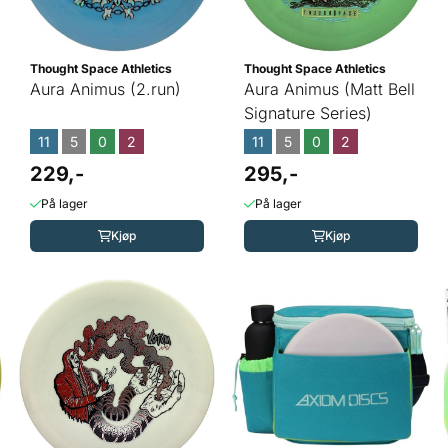
Thought Space Athletics
Thought Space Athletics
Aura Animus (2.run)
Aura Animus (Matt Bell
Signature Series)
11
5
0
2
11
5
0
2
229,-
295,-
På lager
På lager
Kjøp
Kjøp