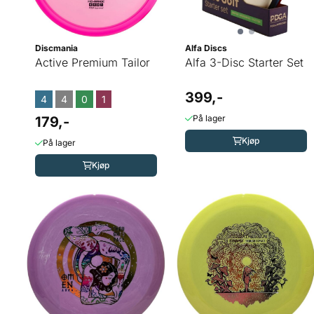
Discmania
Alfa Discs
Active Premium Tailor
Alfa 3-Disc Starter Set
399,-
4
4
0
1
På lager
179,-
Kjøp
På lager
Kjøp