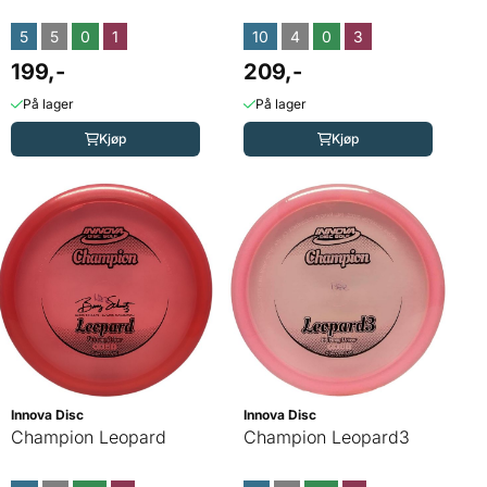
5
5
0
1
10
4
0
3
199,-
209,-
På lager
På lager
Kjøp
Kjøp
Innova Disc
Innova Disc
Champion Leopard
Champion Leopard3