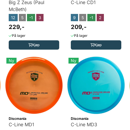
Big Z Zeus (Paul
C-Line CD1
McBeth)
12
5
-1
3
9
5
-1
2
229,-
209,-
På lager
På lager
Kjøp
Kjøp
Ny
Ny
Discmania
Discmania
C-Line MD1
C-Line MD3