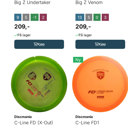
Big Z Undertaker
Big Z Venom
9
5
-1
2
13
5
0
3
209,-
209,-
På lager
På lager
Kjøp
Kjøp
Ny
Discmania
Discmania
C-Line FD (X-Out)
C-Line FD1