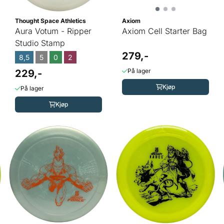
Thought Space Athletics
Axiom
Aura Votum - Ripper
Axiom Cell Starter Bag
Studio Stamp
279,-
8,5
5
0
2
På lager
229,-
Kjøp
På lager
Kjøp