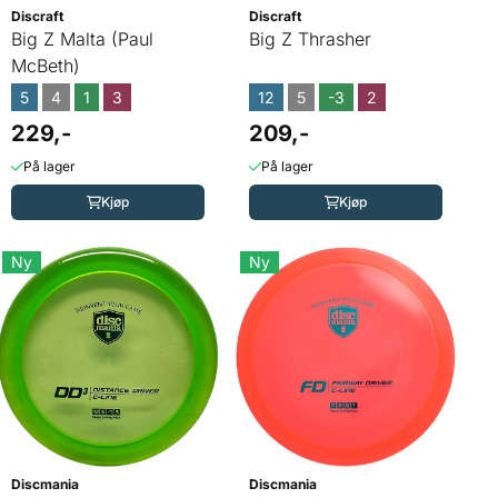
Discraft
Discraft
Big Z Malta (Paul
Big Z Thrasher
McBeth)
5
4
1
3
12
5
-3
2
229,-
209,-
På lager
På lager
Kjøp
Kjøp
Ny
Ny
Discmania
Discmania