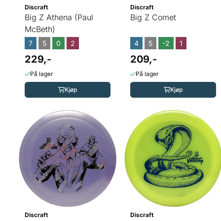
Discraft
Discraft
Big Z Athena (Paul
Big Z Comet
McBeth)
7
5
0
2
4
5
-2
1
229,-
209,-
På lager
På lager
Kjøp
Kjøp
Discraft
Discraft