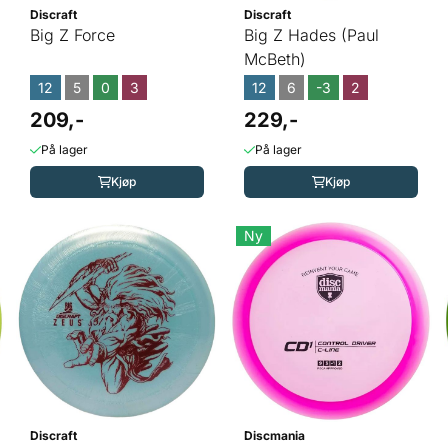
Discraft
Discraft
Big Z Force
Big Z Hades (Paul
McBeth)
12
5
0
3
12
6
-3
2
209,-
229,-
På lager
På lager
Kjøp
Kjøp
Ny
Discraft
Discmania