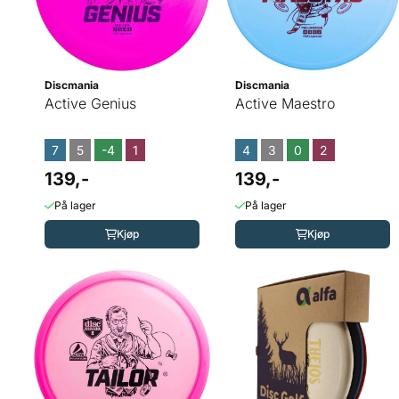
Discmania
Discmania
Active Genius
Active Maestro
7
5
-4
1
4
3
0
2
139,-
139,-
På lager
På lager
Kjøp
Kjøp