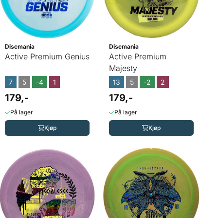
Discmania
Discmania
Active Premium Genius
Active Premium
Majesty
7
5
-4
1
13
5
-2
2
179,-
179,-
På lager
På lager
Kjøp
Kjøp