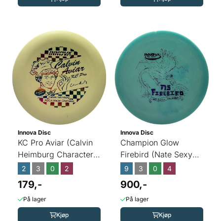
Innova Disc
Innova Disc
KC Pro Aviar (Calvin
Champion Glow
Heimburg Character
Firebird (Nate Sexy
Edition)
APRIL FOOLS)
2
3
0
2
9
3
0
4
179,-
900,-
På lager
På lager
Kjøp
Kjøp