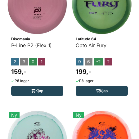
Discmania
Latitude 64
P-Line P2 (Flex 1)
Opto Air Fury
2
3
0
1
9
6
-2
2
159,-
199,-
På lager
På lager
Kjøp
Kjøp
Ny
Ny