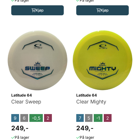
På lager
På lager
Kjøp
Kjøp
Latitude 64
Latitude 64
Clear Sweep
Clear Mighty
9
6
-0,5
2
7
5
-1
2
249,-
249,-
På lager
På lager