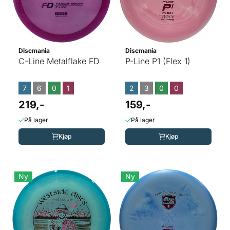
Discmania
Discmania
C-Line Metalflake FD
P-Line P1 (Flex 1)
7
6
0
1
2
3
0
0
219,-
159,-
På lager
På lager
Kjøp
Kjøp
Ny
Ny