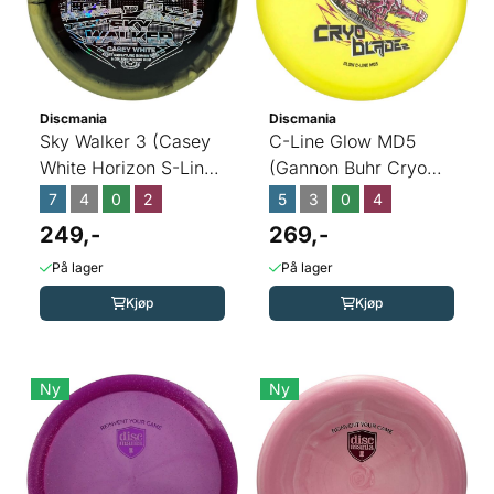
Discmania
Discmania
Sky Walker 3 (Casey
C-Line Glow MD5
White Horizon S-Line
(Gannon Buhr Cryo
FD2)
Blade 2)
7
4
0
2
5
3
0
4
249,-
269,-
På lager
På lager
Kjøp
Kjøp
Ny
Ny