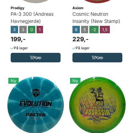
Prodigy
Axiom
PA-3 300 (Andreas
Cosmic Neutron
Havnegjerde)
Insanity (New Stamp)
3
3
0
1
9
5
-2
1,5
199,-
229,-
På lager
På lager
Kjøp
Kjøp
Ny
Ny