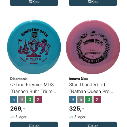
Kjøp
Kjøp
Discmania
Innova Disc
Q-Line Premier MD3
Star Thunderbird
(Gannon Buhr Triumph
(Nathan Queen Pro
2026 European Open)
Tour Champion 2021)
5
6
0
2
9
5
0
2
269,-
325,-
På lager
På lager
Kjøp
Kjøp