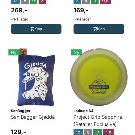
12
5
0
3
2
4
0
0,5
Signature Series)
269,-
169,-
På lager
På lager
Kjøp
Kjøp
Ny
Ny
SanBagger
Latitude 64
San Bagger Gjeddå
Project Grip Sapphire
(Retailer Exclusive)
129,-
10
6
-2
1,5