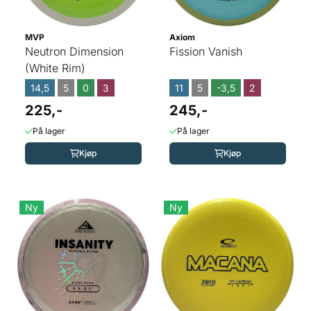
MVP
Axiom
Neutron Dimension
Fission Vanish
(White Rim)
14,5
5
0
3
11
5
-3,5
2
225,-
245,-
På lager
På lager
Kjøp
Kjøp
Ny
Ny