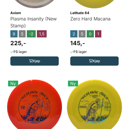
Axiom
Latitude 64
Plasma Insanity (New
Zero Hard Macana
Stamp)
9
5
-2
1,5
2
5
0
1
225,-
145,-
På lager
På lager
Kjøp
Kjøp
Ny
Ny