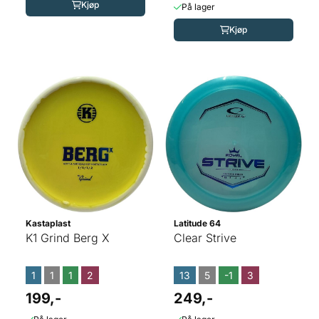
Kjøp
På lager
Kjøp
Kastaplast
Latitude 64
K1 Grind Berg X
Clear Strive
1
1
1
2
13
5
-1
3
199,-
249,-