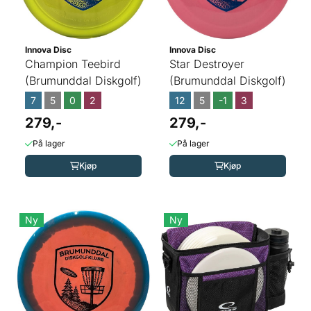
Innova Disc
Innova Disc
Champion Teebird
Star Destroyer
(Brumunddal Diskgolf)
(Brumunddal Diskgolf)
7
5
0
2
12
5
-1
3
279,-
279,-
På lager
På lager
Kjøp
Kjøp
Ny
Ny