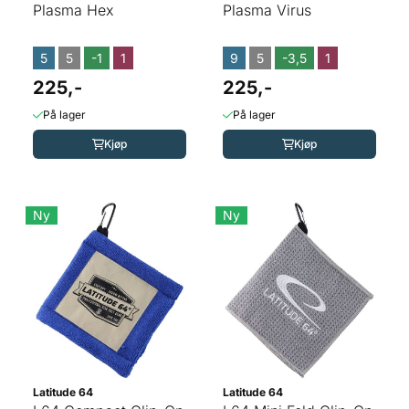
Plasma Hex
Plasma Virus
5
5
-1
1
9
5
-3,5
1
225,-
225,-
På lager
På lager
Kjøp
Kjøp
Ny
Ny
Latitude 64
Latitude 64