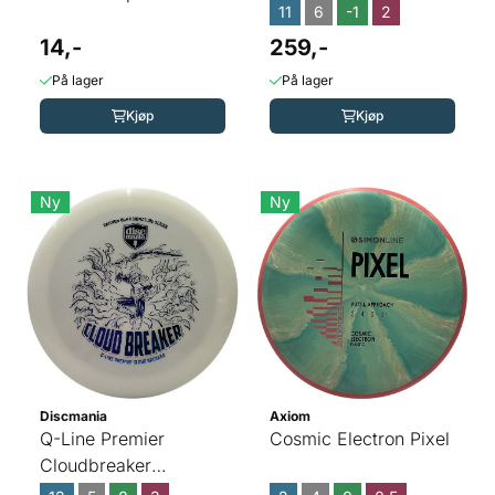
11
6
-1
2
14,-
259,-
På lager
På lager
Kjøp
Kjøp
Ny
Ny
Discmania
Axiom
Q-Line Premier
Cosmic Electron Pixel
Cloudbreaker
(Gannon Buhr