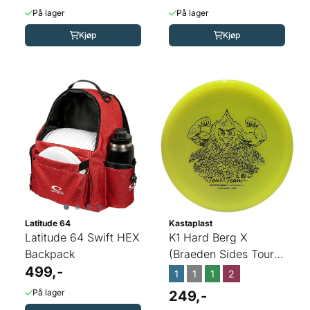
På lager
På lager
Kjøp
Kjøp
Latitude 64
Kastaplast
Latitude 64 Swift HEX
K1 Hard Berg X
Backpack
(Braeden Sides Tour
499,-
Series 2026)
1
1
1
2
På lager
249,-