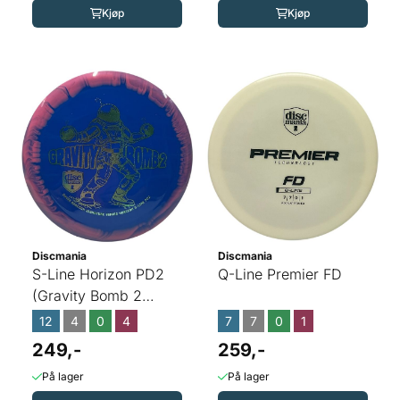
Kjøp
Kjøp
Discmania
Discmania
S-Line Horizon PD2
Q-Line Premier FD
(Gravity Bomb 2
Gavin Babcock)
12
4
0
4
7
7
0
1
249,-
259,-
På lager
På lager