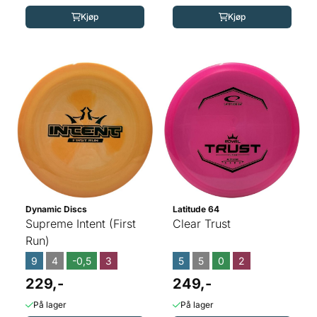
Kjøp
Kjøp
Dynamic Discs
Latitude 64
Supreme Intent (First
Clear Trust
Run)
9
4
-0,5
3
5
5
0
2
229,-
249,-
På lager
På lager