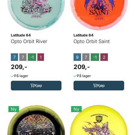
Latitude 64
Latitude 64
Opto Orbit River
Opto Orbit Saint
7
7
-1
1
9
7
-1
2
209,-
209,-
På lager
På lager
Kjøp
Kjøp
Ny
Ny