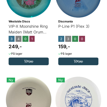
Westside Discs
Discmania
VIP-X Moonshine Ring
P-Line P1 (Flex 3)
Maiden (Matt Orum
2026)
3
4
0
1
2
3
0
0
249,-
159,-
På lager
På lager
Kjøp
Kjøp
Ny
Ny