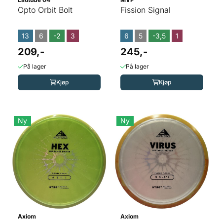
Opto Orbit Bolt
Fission Signal
13
6
-2
3
6
5
-3,5
1
209,-
245,-
På lager
På lager
Kjøp
Kjøp
Ny
Ny
Axiom
Axiom