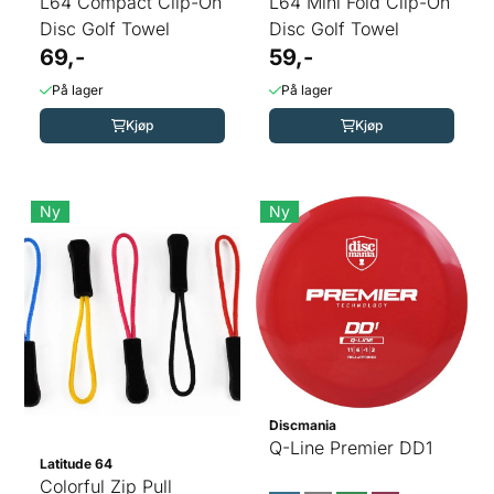
L64 Compact Clip-On
L64 Mini Fold Clip-On
Disc Golf Towel
Disc Golf Towel
69,-
59,-
På lager
På lager
Kjøp
Kjøp
Ny
Ny
Discmania
Q-Line Premier DD1
Latitude 64
Colorful Zip Pull