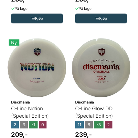
På lager
På lager
Kjøp
Kjøp
Ny
Discmania
Discmania
C-Line Notion
C-Line Glow DD
(Special Edition)
(Special Edition)
2
3
-1
0
11
6
-3
2
209,-
239,-