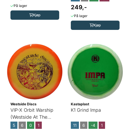
På lager
249,-
Kjøp
På lager
Kjøp
Westside Discs
Kastaplast
VIP-X Orbit Warship
K1 Grind Impa
(Westside At The
Beach)
5
6
0
1
11
6
-4
1