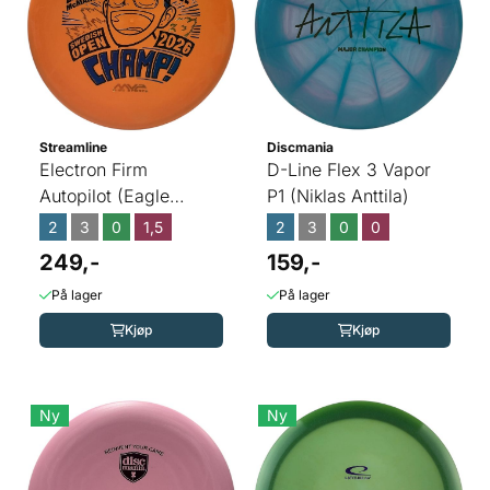
Streamline
Discmania
Electron Firm
D-Line Flex 3 Vapor
Autopilot (Eagle
P1 (Niklas Anttila)
McMahon)
2
3
0
1,5
2
3
0
0
249,-
159,-
På lager
På lager
Kjøp
Kjøp
Ny
Ny