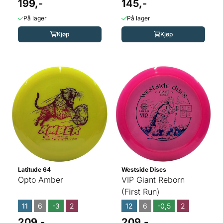
199,-
145,-
På lager
På lager
Kjøp
Kjøp
Latitude 64
Westside Discs
Opto Amber
VIP Giant Reborn
(First Run)
11
6
-3
2
12
6
-0,5
2
209,-
209,-