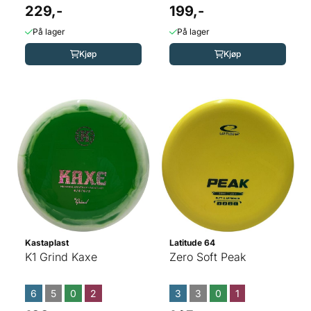
229,-
199,-
På lager
På lager
Kjøp
Kjøp
Kastaplast
Latitude 64
K1 Grind Kaxe
Zero Soft Peak
6
5
0
2
3
3
0
1