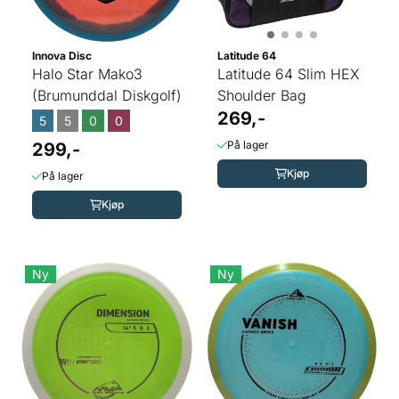
Innova Disc
Latitude 64
Halo Star Mako3
Latitude 64 Slim HEX
(Brumunddal Diskgolf)
Shoulder Bag
269,-
5
5
0
0
På lager
299,-
Kjøp
På lager
Kjøp
Ny
Ny