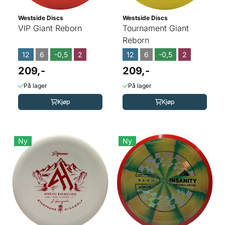
Westside Discs
Westside Discs
VIP Giant Reborn
Tournament Giant
Reborn
12
6
-0,5
2
12
6
-0,5
2
209,-
209,-
På lager
På lager
Kjøp
Kjøp
Ny
Ny