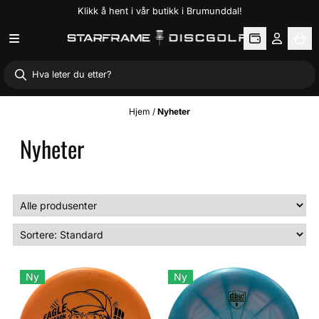
Klikk å hent i vår butikk i Brumunddal!
Hopp til innhold
Hjem
/
Nyheter
Nyheter
Ny
Ny