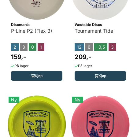
Discmania
Westside Discs
P-Line P2 (Flex 3)
Tournament Tide
2
3
0
1
12
6
-0,5
3
159,-
209,-
På lager
På lager
Kjøp
Kjøp
Ny
Ny