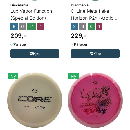
Discmania
Discmania
Lux Vapor Function
C-Line Metalflake
(Special Edition)
Horizon P2x (Arctic
Assassin)
8
6
-4
1
2
3
0
1
209,-
229,-
På lager
På lager
Kjøp
Kjøp
Ny
Ny