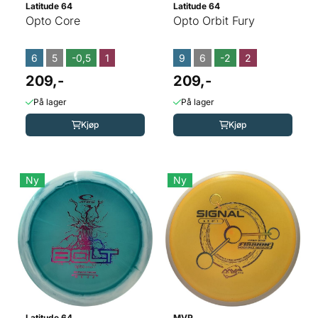
Latitude 64
Latitude 64
Opto Core
Opto Orbit Fury
6
5
-0,5
1
9
6
-2
2
209,-
209,-
På lager
På lager
Kjøp
Kjøp
Ny
Ny
Latitude 64
MVP