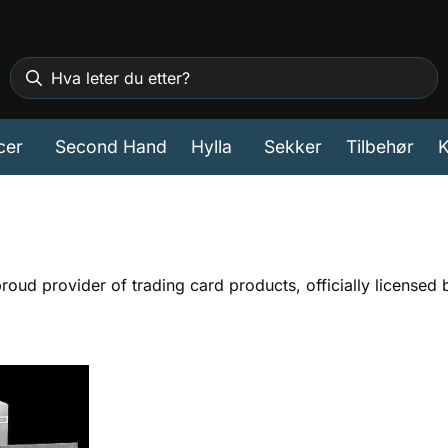
cer
Second Hand
Hylla
Sekker
Tilbehør
K
 proud provider of trading card products, officially licens