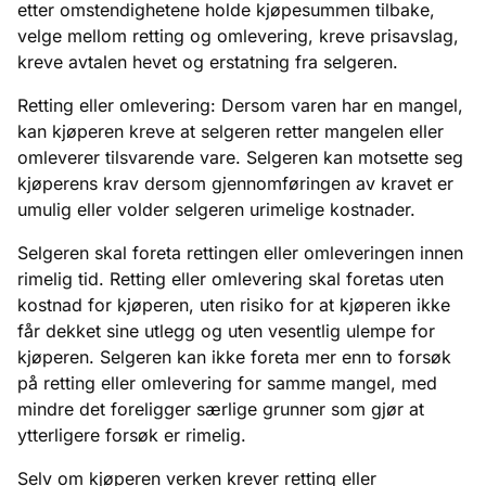
etter omstendighetene holde kjøpesummen tilbake,
velge mellom retting og omlevering, kreve prisavslag,
kreve avtalen hevet og erstatning fra selgeren.
Retting eller omlevering: Dersom varen har en mangel,
kan kjøperen kreve at selgeren retter mangelen eller
omleverer tilsvarende vare. Selgeren kan motsette seg
kjøperens krav dersom gjennomføringen av kravet er
umulig eller volder selgeren urimelige kostnader.
Selgeren skal foreta rettingen eller omleveringen innen
rimelig tid. Retting eller omlevering skal foretas uten
kostnad for kjøperen, uten risiko for at kjøperen ikke
får dekket sine utlegg og uten vesentlig ulempe for
kjøperen. Selgeren kan ikke foreta mer enn to forsøk
på retting eller omlevering for samme mangel, med
mindre det foreligger særlige grunner som gjør at
ytterligere forsøk er rimelig.
Selv om kjøperen verken krever retting eller