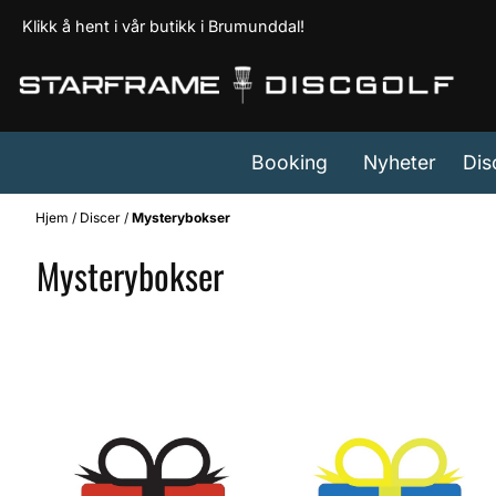
Hopp til innhold
Klikk å hent i vår butikk i Brumunddal!
Booking
Nyheter
Dis
Hjem
/
Discer
/
Mysterybokser
Mysterybokser