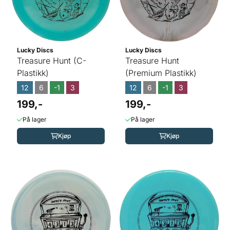
Lucky Discs
Lucky Discs
Treasure Hunt (C-
Treasure Hunt
Plastikk)
(Premium Plastikk)
12
6
-1
3
12
6
-1
3
199,-
199,-
På lager
På lager
Kjøp
Kjøp