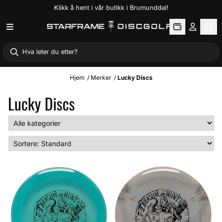
Klikk å hent i vår butikk i Brumunddal!
Hopp til innhold
Hjem
/
Merker
/
Lucky Discs
Lucky Discs