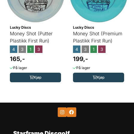
Lucky Discs
Lucky Discs
Money Shot (Putter
Money Shot (Premium
Plastikk First Run)
Plastikk First Run)
4
3
1
3
4
3
1
3
165,-
199,-
På lager
På lager
Kjøp
Kjøp
Starframe Discgolf