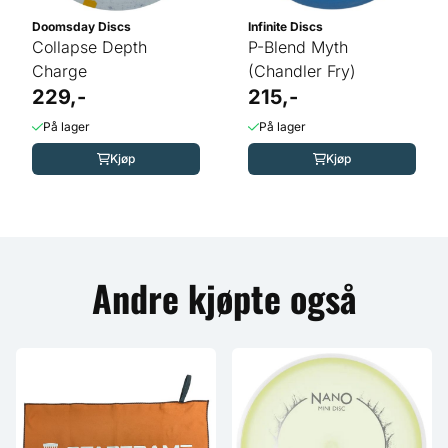
Doomsday Discs
Infinite Discs
Collapse Depth
P-Blend Myth
Charge
(Chandler Fry)
229,-
215,-
På lager
På lager
Kjøp
Kjøp
Andre kjøpte også