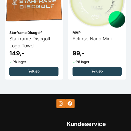
Starframe Discgolf
MVP
Starframe Discgolf
Eclipse Nano Mini
Logo Towel
149,-
99,-
På lager
På lager
Kjøp
Kjøp
Kundeservice