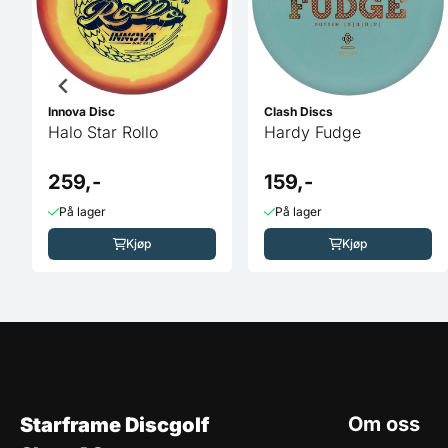
Innova Disc
Clash Discs
Halo Star Rollo
Hardy Fudge
259,-
159,-
På lager
På lager
Kjøp
Kjøp
Om oss
Starframe Discgolf