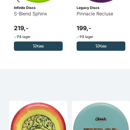
Infinite Discs
Legacy Discs
S-Blend Sphinx
Pinnacle Recluse
219,-
199,-
På lager
På lager
Kjøp
Kjøp