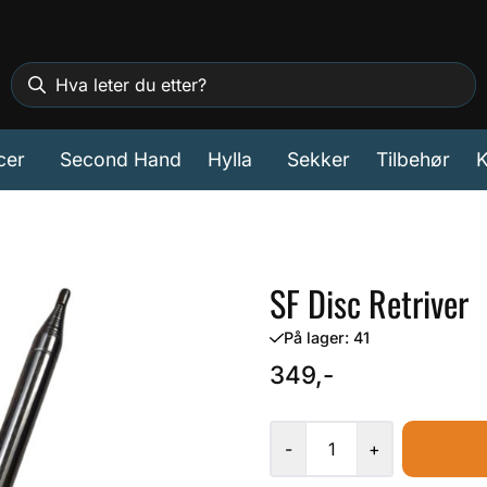
cer
Second Hand
Hylla
Sekker
Tilbehør
K
SF Disc Retriver
På lager
: 41
349,-
-
+