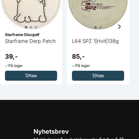
Starframe Discgolf
Starframe Derp Patch
L64 SPZ 1|Hvit|138g
39,-
85,-
På lager
På lager
Kjøp
Kjøp
Nyhetsbrev