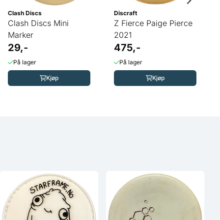
Clash Discs
Discraft
Clash Discs Mini
Z Fierce Paige Pierce
Marker
2021
29,-
475,-
På lager
På lager
Kjøp
Kjøp