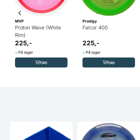
MVP
Prodigy
Proton Wave (White
Falcor 400
Rim)
225,-
225,-
På lager
På lager
Kjøp
Kjøp