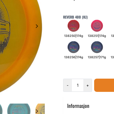
REVERB 400 (KJ)
-
+
Informasjon