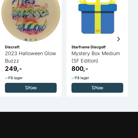
Discraft
Starframe Discgolf
2023 Halloween Glow
Mystery Box Medium
Buzzz
(SF Edition)
249,-
800,-
På lager
På lager
Kjøp
Kjøp