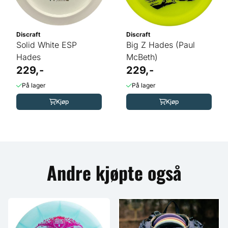
Discraft
Discraft
Solid White ESP
Big Z Hades (Paul
Hades
McBeth)
229,-
229,-
På lager
På lager
Kjøp
Kjøp
Andre kjøpte også