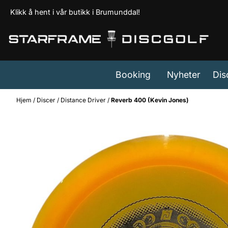
Hopp til innhold
Klikk å hent i vår butikk i Brumunddal!
Booking
Nyheter
Dis
Hjem
/
Discer
/
Distance Driver
/
Reverb 400 (Kevin Jones)