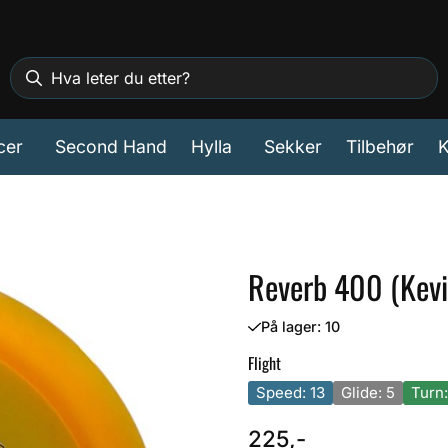
cer
Second Hand
Hylla
Sekker
Tilbehør
K
Reverb 400 (Kevi
På lager
: 10
Flight
Speed: 13
Glide: 5
Turn:
225,-