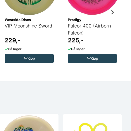
Westside Discs
Prodigy
VIP Moonshine Sword
Falcor 400 (Airborn
Falcon)
229,-
225,-
På lager
På lager
Kjøp
Kjøp