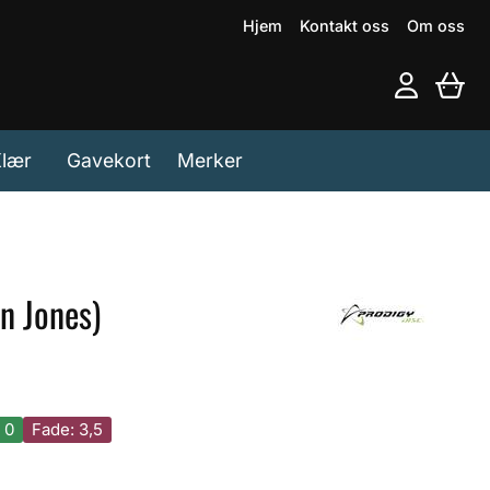
Hjem
Kontakt oss
Om oss
lær
Gavekort
Merker
n Jones)
 0
Fade: 3,5