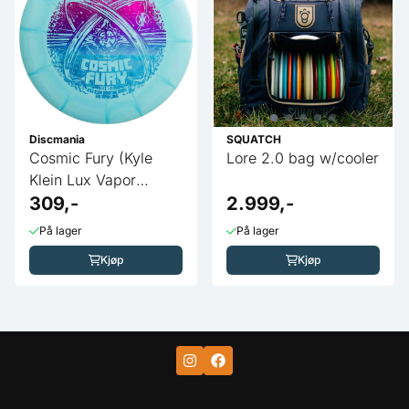
Discmania
SQUATCH
Cosmic Fury (Kyle
Lore 2.0 bag w/cooler
Klein Lux Vapor
Logic)
309,-
2.999,-
På lager
På lager
Kjøp
Kjøp