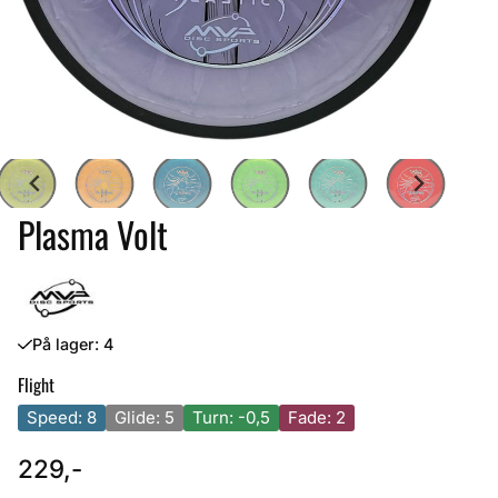
Plasma Volt
På lager
: 4
Flight
Speed: 8
Glide: 5
Turn: -0,5
Fade: 2
229,-