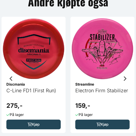
Andre kjøpte også
Discmania
Streamline
C-Line FD1 (First Run)
Electron Firm Stabilizer
275,-
159,-
På lager
På lager
Kjøp
Kjøp