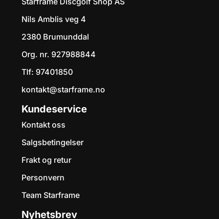
Starframe Discgolf Shop AS
Nils Amblis veg 4
2380 Brumunddal
Org. nr. 927988844
Tlf:
97401850
kontakt@starframe.no
Kundeservice
Kontakt oss
Salgsbetingelser
Frakt og retur
Personvern
Team Starframe
Nyhetsbrev