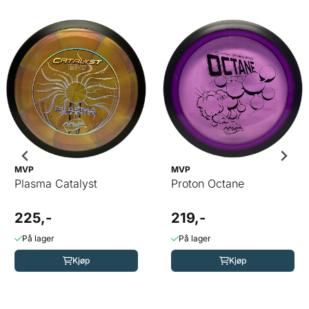
MVP
MVP
Plasma Catalyst
Proton Octane
225,-
219,-
På lager
På lager
Kjøp
Kjøp