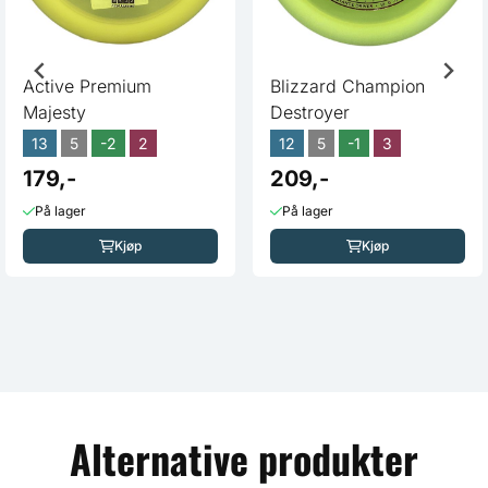
Active Premium
Blizzard Champion
Majesty
Destroyer
13
5
-2
2
12
5
-1
3
179,-
209,-
På lager
På lager
Kjøp
Kjøp
Alternative produkter