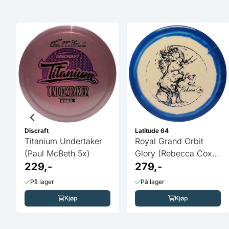
Discraft
Latitude 64
Titanium Undertaker
Royal Grand Orbit
(Paul McBeth 5x)
Glory (Rebecca Cox
229,-
Team Series)
279,-
På lager
På lager
Kjøp
Kjøp