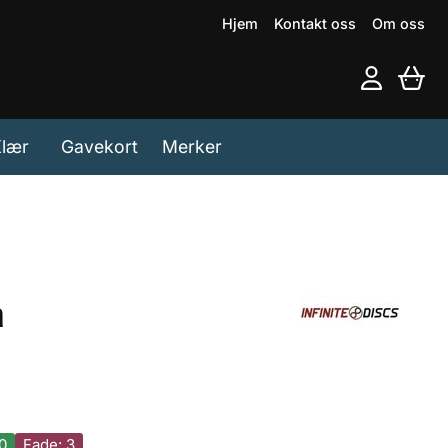
Hjem
Kontakt oss
Om oss
lær
Gavekort
Merker
a
0
Fade: 3