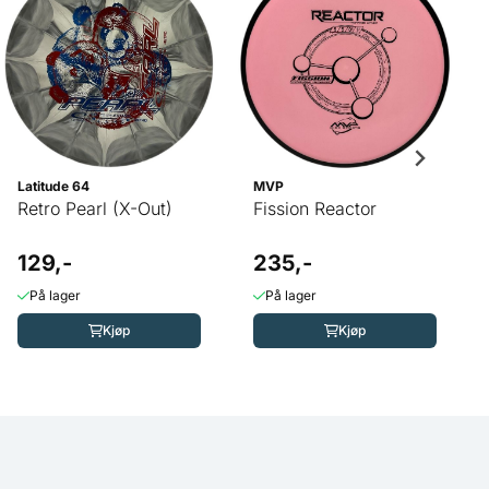
Latitude 64
MVP
Retro Pearl (X-Out)
Fission Reactor
129,-
235,-
På lager
På lager
Kjøp
Kjøp