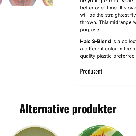
be your go-to for years 
better over time. It's ov
will be the straightest 
thrown. This midrange w
purpose.
Halo S-Blend
is a collec
a different color in the r
quality plastic preferre
Produsent
Alternative produkter