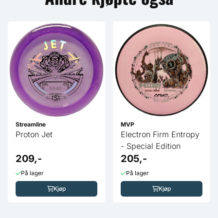
Streamline
MVP
Proton Jet
Electron Firm Entropy
- Special Edition
209,-
205,-
På lager
På lager
Kjøp
Kjøp