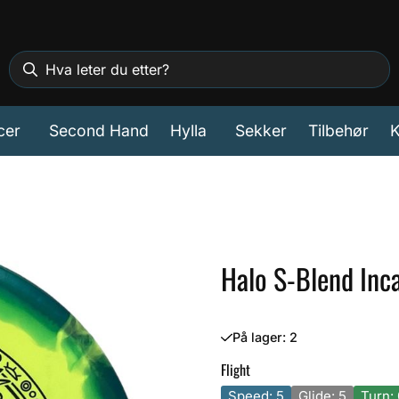
cer
Second Hand
Hylla
Sekker
Tilbehør
K
Halo S-Blend Inc
På lager
: 2
Flight
Speed: 5
Glide: 5
Turn: 