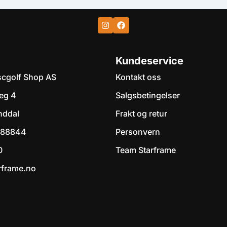
Kundeservice
scgolf Shop AS
Kontakt oss
veg 4
Salgsbetingelser
nddal
Frakt og retur
7988844
Personvern
0
Team Starframe
rframe.no