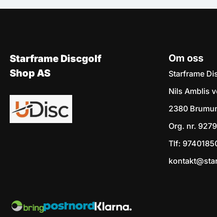
Om oss
Starframe Discgolf
Shop AS
Starframe Di
Nils Amblis 
2380 Brumu
Org. nr. 92
Tlf:
9740185
kontakt@sta