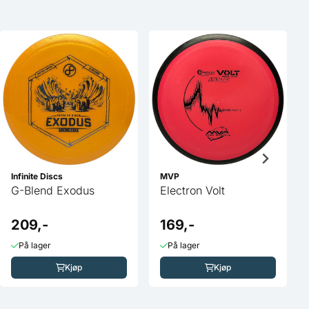
Infinite Discs
MVP
G-Blend Exodus
Electron Volt
209,-
169,-
På lager
På lager
Kjøp
Kjøp