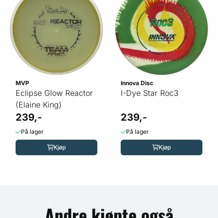
MVP
Innova Disc
Eclipse Glow Reactor
I-Dye Star Roc3
(Elaine King)
239,-
239,-
På lager
På lager
Kjøp
Kjøp
Andre kjøpte også