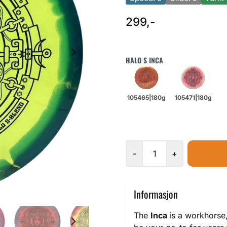
299,-
HALO S INCA
-
+
Informasjon
The
Inca
is a workhorse,