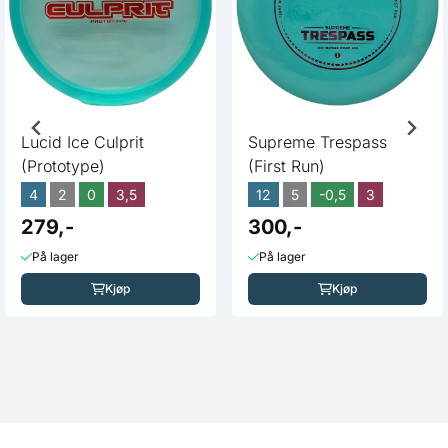
Lucid Ice Culprit
Supreme Trespass
(Prototype)
(First Run)
4
2
0
3,5
12
5
-0,5
3
279,-
300,-
På lager
På lager
Kjøp
Kjøp