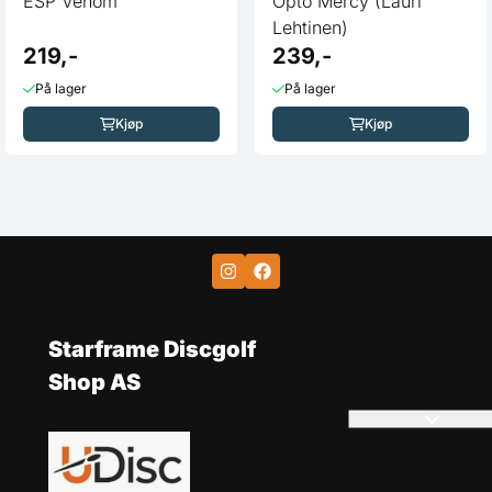
ESP Venom
Opto Mercy (Lauri
Lehtinen)
219,-
239,-
På lager
På lager
Kjøp
Kjøp
Starframe Discgolf
Shop AS