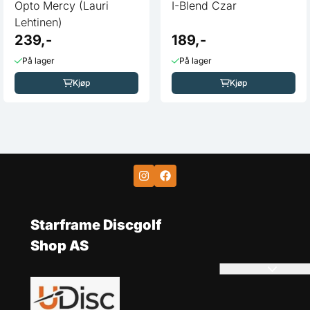
Opto Mercy (Lauri
I-Blend Czar
Lehtinen)
239,-
189,-
På lager
På lager
Kjøp
Kjøp
Starframe Discgolf
Shop AS