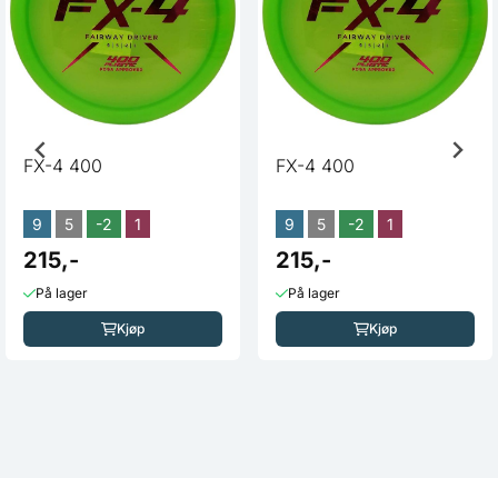
FX-4 400
FX-4 400
9
5
-2
1
9
5
-2
1
215,-
215,-
På lager
På lager
Kjøp
Kjøp