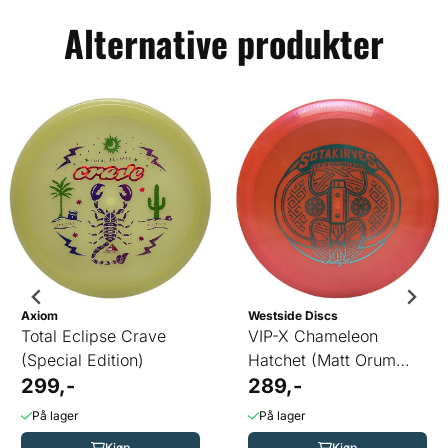
Alternative produkter
Axiom
Westside Discs
Total Eclipse Crave
VIP-X Chameleon
(Special Edition)
Hatchet (Matt Orum
299,-
Team Series)
289,-
På lager
På lager
Kjøp
Kjøp